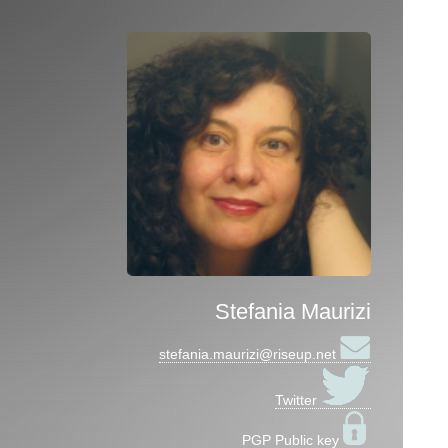
Stefania Maurizi
stefania.maurizi@riseup.net
Twitter
PGP Public key