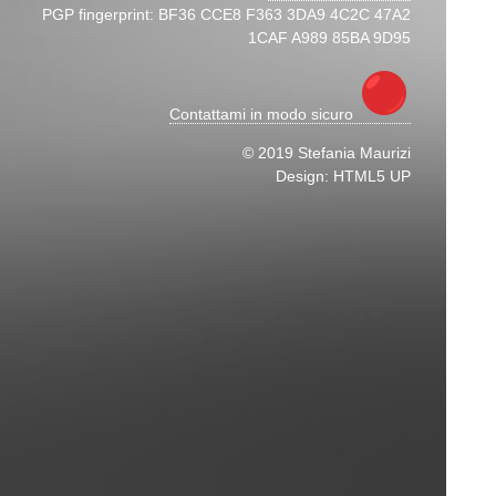
PGP fingerprint: BF36 CCE8 F363 3DA9 4C2C 47A2
1CAF A989 85BA 9D95
Contattami in modo sicuro
© 2019 Stefania Maurizi
Design: HTML5 UP