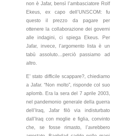
non è Jafar, bensì l’ambasciatore Rolf
Ekeus, ex capo dell’UNSCOM: fu
questo il prezzo da pagare per
ottenere la collaborazione dei governi
alle indagini, ci spiega Ekeus. Per
Jafar, invece, l’argomento lista è un
tabù assoluto…perciò passiamo ad
altro.
E’ stato difficile scappare?
, chiediamo
a Jafar. “Non molto”, risponde col suo
aplomb. Era la sera del 7 aprile 2003,
nel pandemonio generale della guerra
dell’Iraq, Jafar filò via indisturbato
dall’Iraq con moglie e figlia, convinto
che, se fosse rimasto, l’avrebbero
arrestato. Baghdad cadde nelle mani