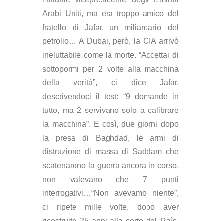
Arabi Uniti, ma era troppo amico del
fratello di Jafar, un miliardario del
petrolio… A Dubai, però, la CIA arrivò
ineluttabile come la morte. “Accettai di
sottopormi per 2 volte alla macchina
della verità”, ci dice Jafar,
descrivendoci il test: “9 domande in
tutto, ma 2 servivano solo a calibrare
la macchina”. E così, due giorni dopo
la presa di Baghdad, le armi di
distruzione di massa di Saddam che
scatenarono la guerra ancora in corso,
non valevano che 7 punti
interrogativi…“Non avevamo niente”,
ci ripete mille volte, dopo aver
ricostruito 25 anni alla corte del Raìs,